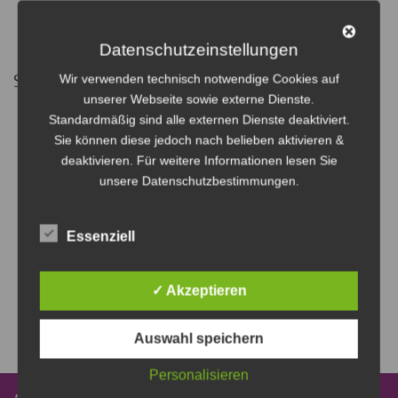
Zusammenarbeit zwischen den Schulämtern
Zusammenarbeit mit Agentur für Arbeit
Datenschutzeinstellungen
Berufsorientierungsmaßnahmen
Schulen
Wir verwenden technisch notwendige Cookies auf
unserer Webseite sowie externe Dienste.
Staatl. Gesamtschule Hollfeld
Standardmäßig sind alle externen Dienste deaktiviert.
Albert-Schweitzer-MS Bayreuth
Sie können diese jedoch nach belieben aktivieren &
GS Bayreuth-Meyernberg
deaktivieren. Für weitere Informationen lesen Sie
GS Bayreuth-St. Johannis
unsere Datenschutzbestimmungen.
MS Bayreuth-Altstadt
MS Bayreuth-St. Georgen
Graser-GS Bayreuth
Essenziell
GS Bayreuth-Lerchenbühl
GS Bayreuth-St. Georgen
Jean-Paul-GS Bayreuth
✓ Akzeptieren
Priv. Montessori-VS Bayreuth (GS und HS)
Priv. GS Schloss Thiergarten Bayreuth
Auswahl speichern
Personalisieren